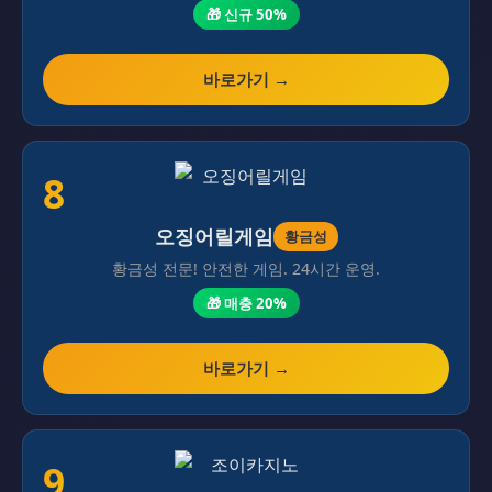
🎁 신규 50%
바로가기 →
8
오징어릴게임
황금성
황금성 전문! 안전한 게임. 24시간 운영.
🎁 매충 20%
바로가기 →
9