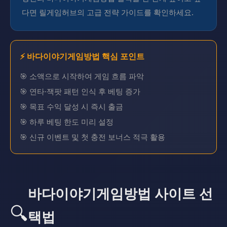
다면 릴게임허브의 고급 전략 가이드를 확인하세요.
⚡ 바다이야기게임방법 핵심 포인트
🎯 소액으로 시작하여 게임 흐름 파악
🎯 연타·잭팟 패턴 인식 후 베팅 증가
🎯 목표 수익 달성 시 즉시 출금
🎯 하루 베팅 한도 미리 설정
🎯 신규 이벤트 및 첫 충전 보너스 적극 활용
바다이야기게임방법 사이트 선
🔍
택법