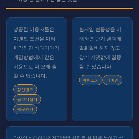
성공한 이용자들은
릴게임 변동성을 이
이벤트 조건을 미리
해하면 단기 결과에
파악하면 바다이야기
일희일비하지 않고
게임방법에서 같은
장기 기댓값에 집중
비용으로 더 오래 즐
할 수 있습니다.
길 수 있습니다.
베팅크기
타이밍
정선랜드
물고기잡기
잭팟조건
당신의 바다이야기게임방법 실력을 한 단계 높이고 싶