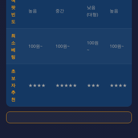
잭
팟
낮음
높음
중간
높음
빈
(대형)
도
최
소
100원
100원~
100원~
100원~
베
~
팅
초
보
자
★★★★
★★★★★
★★★
★★★★
추
천