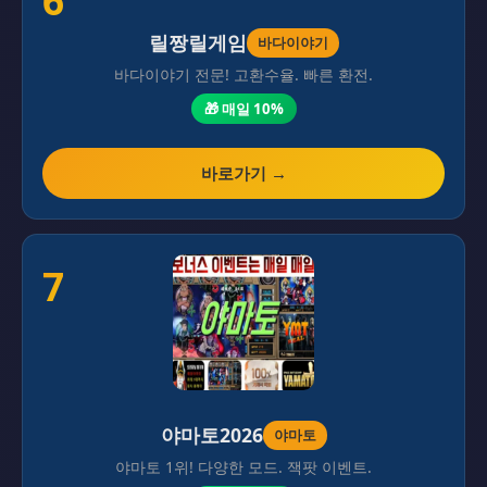
릴짱릴게임
바다이야기
바다이야기 전문! 고환수율. 빠른 환전.
🎁 매일 10%
바로가기 →
7
야마토2026
야마토
야마토 1위! 다양한 모드. 잭팟 이벤트.