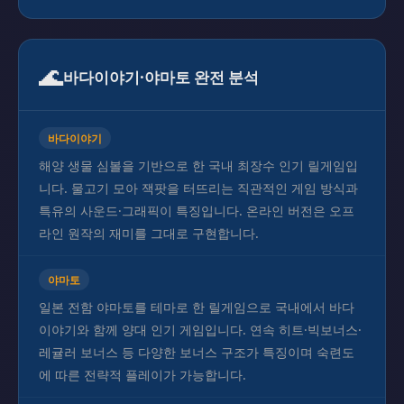
🌊
바다이야기·야마토 완전 분석
바다이야기
해양 생물 심볼을 기반으로 한 국내 최장수 인기 릴게임입
니다. 물고기 모아 잭팟을 터뜨리는 직관적인 게임 방식과
특유의 사운드·그래픽이 특징입니다. 온라인 버전은 오프
라인 원작의 재미를 그대로 구현합니다.
야마토
일본 전함 야마토를 테마로 한 릴게임으로 국내에서 바다
이야기와 함께 양대 인기 게임입니다. 연속 히트·빅보너스·
레귤러 보너스 등 다양한 보너스 구조가 특징이며 숙련도
에 따른 전략적 플레이가 가능합니다.