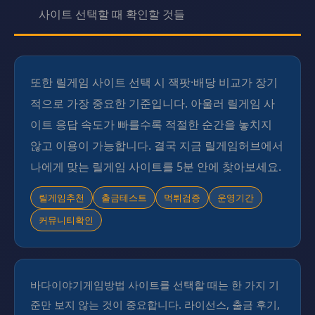
사이트 선택할 때 확인할 것들
또한 릴게임 사이트 선택 시 잭팟·배당 비교가 장기
적으로 가장 중요한 기준입니다. 아울러 릴게임 사
이트 응답 속도가 빠를수록 적절한 순간을 놓치지
않고 이용이 가능합니다. 결국 지금 릴게임허브에서
나에게 맞는 릴게임 사이트를 5분 안에 찾아보세요.
릴게임추천
출금테스트
먹튀검증
운영기간
커뮤니티확인
바다이야기게임방법 사이트를 선택할 때는 한 가지 기
준만 보지 않는 것이 중요합니다. 라이선스, 출금 후기,