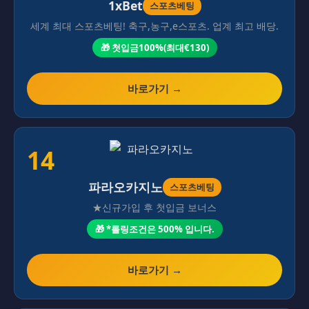
1xBet
스포츠베팅
세계 최대 스포츠베팅! 축구,농구,e스포츠. 업계 최고 배당.
🎁 첫입금100%(최대€130)
바로가기 →
14
파라오카지노
스포츠베팅
★신규가입 후 첫입금 보너스
🎁 *롤링조건은 500% 입니다.
바로가기 →