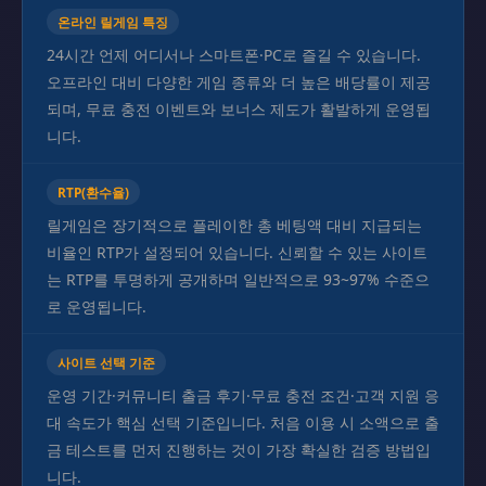
온라인 릴게임 특징
24시간 언제 어디서나 스마트폰·PC로 즐길 수 있습니다.
오프라인 대비 다양한 게임 종류와 더 높은 배당률이 제공
되며, 무료 충전 이벤트와 보너스 제도가 활발하게 운영됩
니다.
RTP(환수율)
릴게임은 장기적으로 플레이한 총 베팅액 대비 지급되는
비율인 RTP가 설정되어 있습니다. 신뢰할 수 있는 사이트
는 RTP를 투명하게 공개하며 일반적으로 93~97% 수준으
로 운영됩니다.
사이트 선택 기준
운영 기간·커뮤니티 출금 후기·무료 충전 조건·고객 지원 응
대 속도가 핵심 선택 기준입니다. 처음 이용 시 소액으로 출
금 테스트를 먼저 진행하는 것이 가장 확실한 검증 방법입
니다.