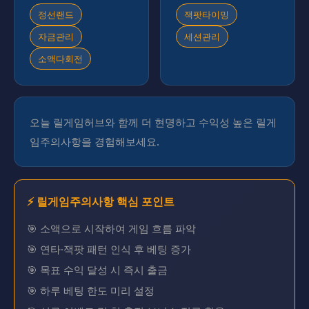
정선랜드
잭팟타이밍
자금관리
세션관리
소액다회전
오늘 릴게임허브와 함께 더 현명하고 수익성 높은 릴게
임주의사항을 경험해보세요.
⚡ 릴게임주의사항 핵심 포인트
🎯 소액으로 시작하여 게임 흐름 파악
🎯 연타·잭팟 패턴 인식 후 베팅 증가
🎯 목표 수익 달성 시 즉시 출금
🎯 하루 베팅 한도 미리 설정