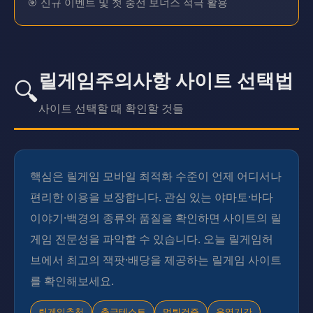
🎯 신규 이벤트 및 첫 충전 보너스 적극 활용
릴게임주의사항 사이트 선택법
🔍
사이트 선택할 때 확인할 것들
핵심은 릴게임 모바일 최적화 수준이 언제 어디서나
편리한 이용을 보장합니다. 관심 있는 야마토·바다
이야기·백경의 종류와 품질을 확인하면 사이트의 릴
게임 전문성을 파악할 수 있습니다. 오늘 릴게임허
브에서 최고의 잭팟·배당을 제공하는 릴게임 사이트
를 확인해보세요.
릴게임추천
출금테스트
먹튀검증
운영기간