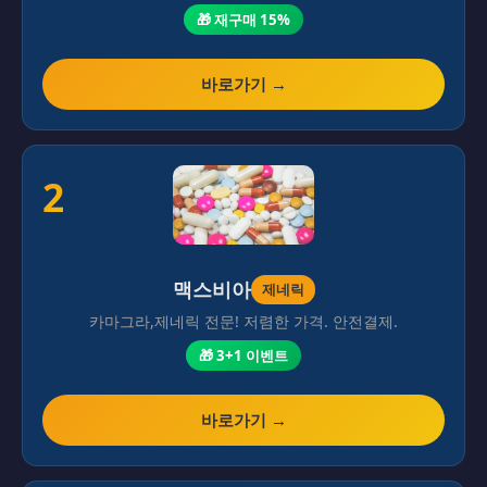
🎁 재구매 15%
바로가기 →
2
맥스비아
제네릭
카마그라,제네릭 전문! 저렴한 가격. 안전결제.
🎁 3+1 이벤트
바로가기 →