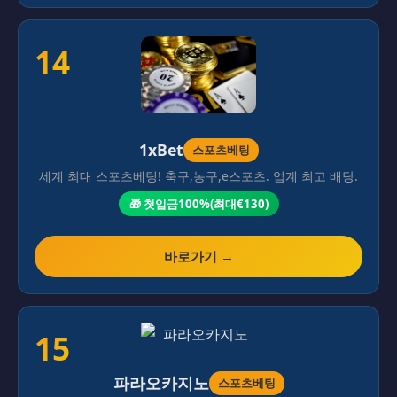
14
1xBet
스포츠베팅
세계 최대 스포츠베팅! 축구,농구,e스포츠. 업계 최고 배당.
🎁 첫입금100%(최대€130)
바로가기 →
15
파라오카지노
스포츠베팅