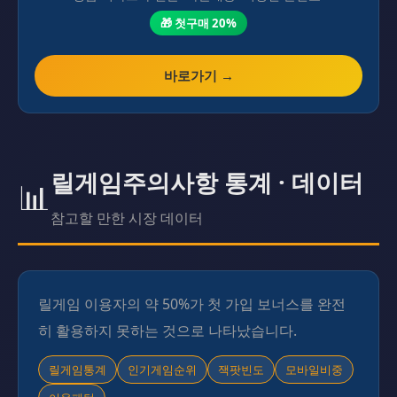
🎁 첫구매 20%
바로가기 →
릴게임주의사항 통계 · 데이터
📊
참고할 만한 시장 데이터
릴게임 이용자의 약 50%가 첫 가입 보너스를 완전
히 활용하지 못하는 것으로 나타났습니다.
릴게임통계
인기게임순위
잭팟빈도
모바일비중