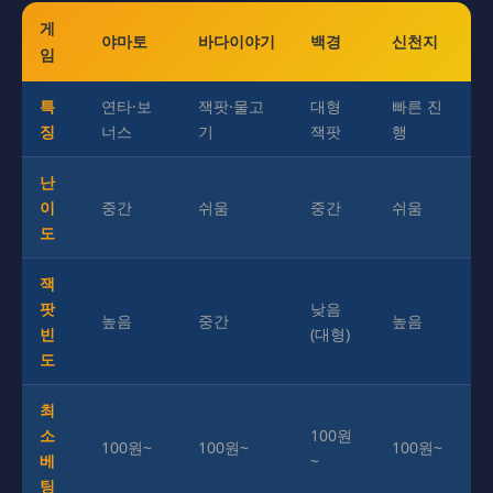
게
야마토
바다이야기
백경
신천지
임
특
연타·보
잭팟·물고
대형
빠른 진
징
너스
기
잭팟
행
난
이
중간
쉬움
중간
쉬움
도
잭
팟
낮음
높음
중간
높음
빈
(대형)
도
최
소
100원
100원~
100원~
100원~
베
~
팅