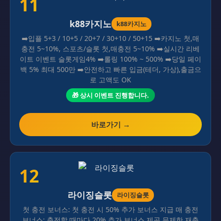
11
k88카지노
k88카지노
➡️입플 5+3 / 10+5 / 20+7 / 30+10 / 50+15 ➡️카지노 첫,매
충전 5~10%, 스포츠/슬롯 첫,매충전 5~10% ➡️실시간 리베
이트 이벤트 슬롯게임4% ➡️롤링 100% ~ 500% ➡️당일 페이
백 5% 최대 500만 ➡️안전하고 빠른 입금(테더, 가상),출금으
로 고액도 OK
🎁 상시 이벤트 진행합니다.
바로가기 →
12
라이징슬롯
라이징슬롯
첫 충전 보너스: 첫 충전 시 50% 추가 보너스 지급 매 충전
보너스: 충전할 때마다 20% 추가 보너스 제공 무제한 재충