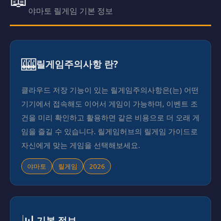
야마토 릴게임 기본 정보
🎰
릴게임주의사항 란?
클라우드 저장 기능이 있는 릴게임주의사항은(는) 어떤
기기에서 접속해도 이어서 게임이 가능하며, 이벤트 조
건을 미리 확인하고 활용하면 같은 비용으로 더 오래 게
임을 즐길 수 있습니다. 릴게임허브의 릴게임 가이드로
자신에게 맞는 게임을 선택해보세요.
야마토
릴게임
2026
📊
기본 정보