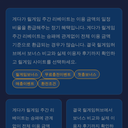
게다가 릴게임 주간 리베이트는 이용 금액의 일정
비율을 환급해주는 정기 혜택입니다. 게다가 릴게임
주간 리베이트는 승패에 관계없이 전체 이용 금액
기준으로 환급되는 경우가 많습니다. 결국 릴게임허
브에서 보너스 비교와 실제 이용자 후기까지 확인하
고 릴게임 사이트를 선택하세요.
릴게임보너스
무료충전이벤트
첫충보너스
매충이벤트
환전조건
게다가 릴게임 주간 리
결국 릴게임허브에서
베이트는 승패에 관계
보너스 비교와 실제 이
없이 전체 이용 금액
용자 후기까지 확인하