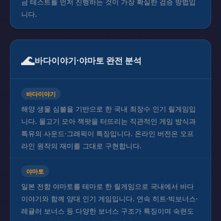
금 테스트를 먼저 진행하는 것이 가장 확실한 검증 방법입
니다.
🌊
바다이야기·야마토 완전 분석
바다이야기
해양 생물 심볼을 기반으로 한 국내 최장수 인기 릴게임입
니다. 물고기 모아 잭팟을 터뜨리는 직관적인 게임 방식과
특유의 사운드·그래픽이 특징입니다. 온라인 버전은 오프
라인 원작의 재미를 그대로 구현합니다.
야마토
일본 전함 야마토를 테마로 한 릴게임으로 국내에서 바다
이야기와 함께 양대 인기 게임입니다. 연속 히트·빅보너스·
레귤러 보너스 등 다양한 보너스 구조가 특징이며 숙련도