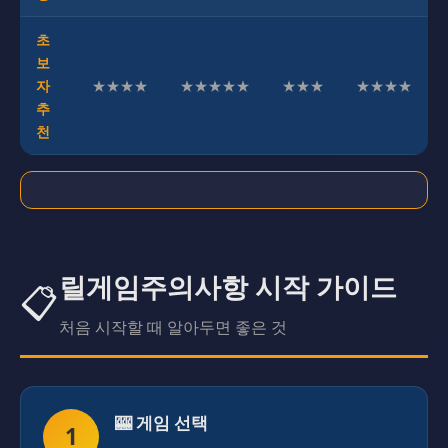
초
보
자
★★★★
★★★★★
★★★
★★★★
추
천
릴게임주의사항 시작 가이드
📋
처음 시작할 때 알아두면 좋은 것
🎰 게임 선택
1