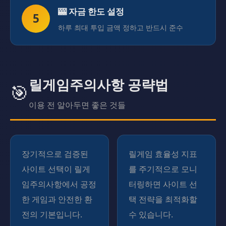
🎰 자금 한도 설정
5
하루 최대 투입 금액 정하고 반드시 준수
릴게임주의사항 공략법
🎯
이용 전 알아두면 좋은 것들
장기적으로 검증된
릴게임 효율성 지표
사이트 선택이 릴게
를 주기적으로 모니
임주의사항에서 공정
터링하면 사이트 선
한 게임과 안전한 환
택 전략을 최적화할
전의 기본입니다.
수 있습니다.