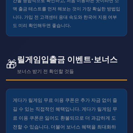
간을 종합적으로 확인하고, 처음 이용하는 곳이라면 소
액 출금 테스트를 먼저 해보는 것이 가장 확실한 방법입
니다. 가입 전 고객센터 응대 속도와 한국어 지원 여부
도 미리 확인해두면 좋습니다.
릴게임입출금 이벤트·보너스
🎁
보너스 받기 전 확인할 것들
게다가 릴게임 무료 이용 쿠폰은 추가 자금 없이 즐
길 수 있는 직접적인 혜택입니다. 게다가 릴게임 무
료 이용 쿠폰은 잃어도 환불되므로 더 과감하게 도
전할 수 있습니다. 더불어 보너스 혜택을 최대화하