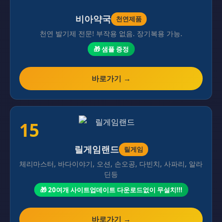
비아약국
천연제품
천연 발기제 전문! 부작용 없음. 장기복용 가능.
🎁 샘플 증정
바로가기 →
15
릴게임랜드
릴게임
체리마스터, 바다이야기, 오션, 손오공, 다빈치, 사파리, 알라
딘등
🎁 20여개 사이트업데이트 다운로드없이 무설치!!!
바로가기 →