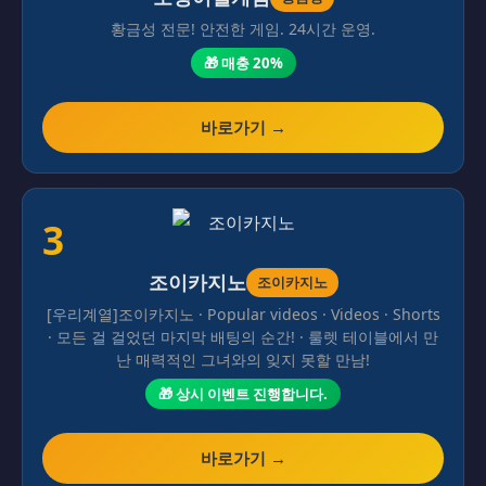
황금성 전문! 안전한 게임. 24시간 운영.
🎁 매충 20%
바로가기 →
3
조이카지노
조이카지노
[우리계열]조이카지노 · Popular videos · Videos · Shorts
· 모든 걸 걸었던 마지막 배팅의 순간! · 룰렛 테이블에서 만
난 매력적인 그녀와의 잊지 못할 만남!
🎁 상시 이벤트 진행합니다.
바로가기 →