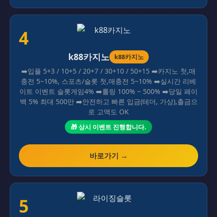
4
k88카지노
k88카지노
➡️입플 5+3 / 10+5 / 20+7 / 30+10 / 50+15 ➡️카지노 첫,매
충전 5~10%, 스포츠/슬롯 첫,매충전 5~10% ➡️실시간 리베
이트 이벤트 슬롯게임4% ➡️롤링 100% ~ 500% ➡️당일 페이
백 5% 최대 500만 ➡️안전하고 빠른 입금(테더, 가상),출금으
로 고액도 OK
🎁 상시 이벤트 진행합니다.
바로가기 →
5