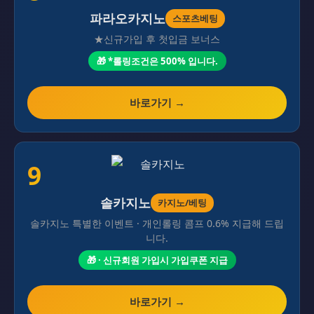
파라오카지노
스포츠베팅
★신규가입 후 첫입금 보너스
🎁 *롤링조건은 500% 입니다.
바로가기 →
9
솔카지노
카지노/베팅
솔카지노 특별한 이벤트 · 개인롤링 콤프 0.6% 지급해 드립
니다.
🎁 · 신규회원 가입시 가입쿠폰 지급
바로가기 →