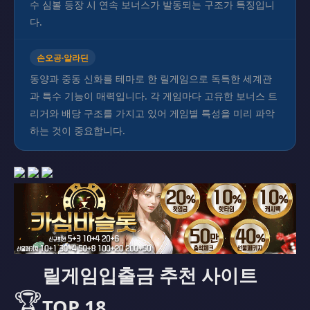
수 심볼 등장 시 연속 보너스가 발동되는 구조가 특징입니
다.
손오공·알라딘
동양과 중동 신화를 테마로 한 릴게임으로 독특한 세계관
과 특수 기능이 매력입니다. 각 게임마다 고유한 보너스 트
리거와 배당 구조를 가지고 있어 게임별 특성을 미리 파악
하는 것이 중요합니다.
릴게임입출금 추천 사이트
🏆
TOP 18