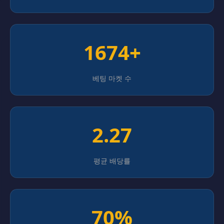
1674+
베팅 마켓 수
2.27
평균 배당률
70%