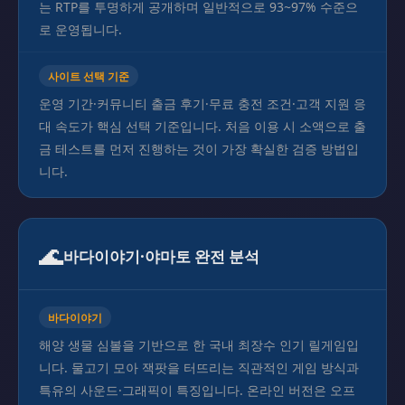
는 RTP를 투명하게 공개하며 일반적으로 93~97% 수준으
로 운영됩니다.
사이트 선택 기준
운영 기간·커뮤니티 출금 후기·무료 충전 조건·고객 지원 응
대 속도가 핵심 선택 기준입니다. 처음 이용 시 소액으로 출
금 테스트를 먼저 진행하는 것이 가장 확실한 검증 방법입
니다.
🌊
바다이야기·야마토 완전 분석
바다이야기
해양 생물 심볼을 기반으로 한 국내 최장수 인기 릴게임입
니다. 물고기 모아 잭팟을 터뜨리는 직관적인 게임 방식과
특유의 사운드·그래픽이 특징입니다. 온라인 버전은 오프