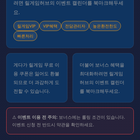
려면 릴게임허브의 이벤트 캘린더를 북마크해두세
요.
릴게임VIP
VIP혜택
전담관리자
높은환전한도
빠른처리
게다가 릴게임 무료 이
더불어 보너스 혜택을
용 쿠폰은 잃어도 환불
최대화하려면 릴게임
되므로 더 과감하게 도
허브의 이벤트 캘린더
전할 수 있습니다.
를 북마크해두세요.
⚠️
이벤트 이용 전 주의:
보너스에는 롤링 조건이 있습니다.
이벤트 신청 전 반드시 약관을 확인하세요.