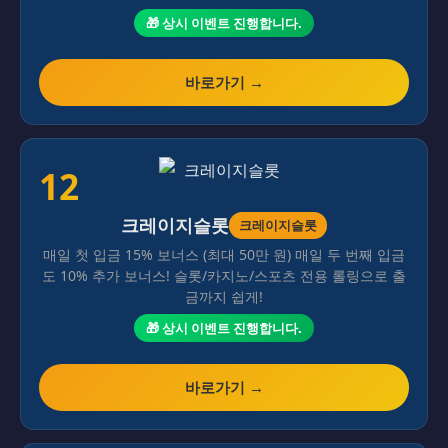
🎁 상시 이벤트 진행합니다.
바로가기 →
12
크레이지슬롯
크레이지슬롯
매일 첫 입금 15% 보너스 (최대 50만 원) 매일 두 번째 입금
도 10% 추가 보너스! 슬롯/카지노/스포츠 전용 롤링으로 출
금까지 쉽게!
🎁 상시 이벤트 진행합니다.
바로가기 →