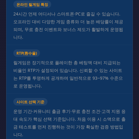
온라인 릴게임 특징
24시간 언제 어디서나 스마트폰·PC로 즐길 수 있습니다.
오프라인 대비 다양한 게임 종류와 더 높은 배당률이 제공
되며, 무료 충전 이벤트와 보너스 제도가 활발하게 운영됩
니다.
RTP(환수율)
릴게임은 장기적으로 플레이한 총 베팅액 대비 지급되는
비율인 RTP가 설정되어 있습니다. 신뢰할 수 있는 사이트
는 RTP를 투명하게 공개하며 일반적으로 93~97% 수준으
로 운영됩니다.
사이트 선택 기준
운영 기간·커뮤니티 출금 후기·무료 충전 조건·고객 지원 응
대 속도가 핵심 선택 기준입니다. 처음 이용 시 소액으로 출
금 테스트를 먼저 진행하는 것이 가장 확실한 검증 방법입
니다.