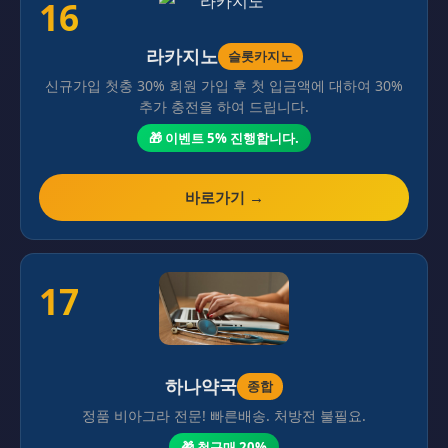
16
라카지노
슬롯카지노
신규가입 첫충 30% 회원 가입 후 첫 입금액에 대하여 30%
추가 충전을 하여 드립니다.
🎁 이벤트 5% 진행합니다.
바로가기 →
17
하나약국
종합
정품 비아그라 전문! 빠른배송. 처방전 불필요.
🎁 첫구매 20%