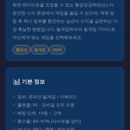
화면 레이아웃을 조정할 수 있는 황금성공략은(는) 더
편안한 시각 환경에서 게임을 즐길 수 있으며, 잭팟 당
첨 후 즉시 일부를 환전하는 습관이 수익을 실현하는 가
장 확실한 방법입니다. 릴게임허브의 릴게임 가이드로
자신에게 맞는 게임을 선택해보세요.
황금성
릴게임
2026
📊
기본 정보
✅ 장르: 온라인 릴게임 / 아케이드
✅ 플랫폼: PC · 모바일 모두 지원
✅ 베팅 단위: 10원 ~ 고액
✅ 환수율: 95~97% (사이트별 상이)
✅ 보너스: 연타 · 잭팟 · 프리스핀