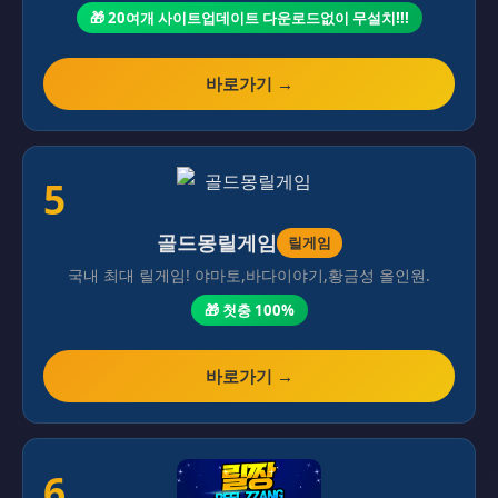
🎁 20여개 사이트업데이트 다운로드없이 무설치!!!
바로가기 →
5
골드몽릴게임
릴게임
국내 최대 릴게임! 야마토,바다이야기,황금성 올인원.
🎁 첫충 100%
바로가기 →
6