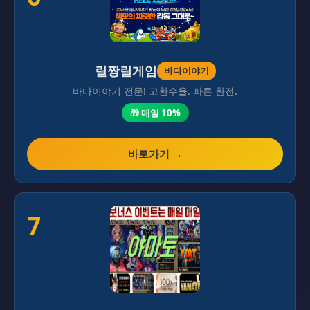
릴짱릴게임
바다이야기
바다이야기 전문! 고환수율. 빠른 환전.
🎁 매일 10%
바로가기 →
7