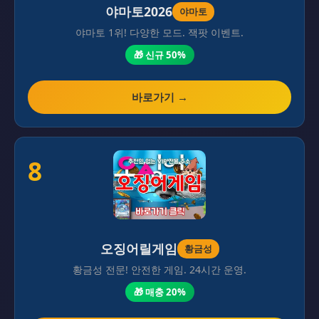
야마토2026
야마토
야마토 1위! 다양한 모드. 잭팟 이벤트.
🎁 신규 50%
바로가기 →
8
오징어릴게임
황금성
황금성 전문! 안전한 게임. 24시간 운영.
🎁 매충 20%