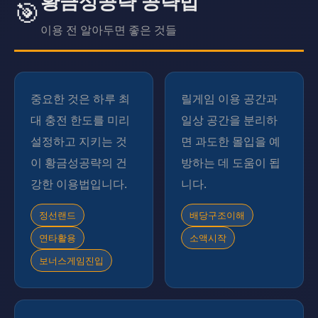
황금성공략 공략법
🎯
이용 전 알아두면 좋은 것들
중요한 것은 하루 최
릴게임 이용 공간과
대 충전 한도를 미리
일상 공간을 분리하
설정하고 지키는 것
면 과도한 몰입을 예
이 황금성공략의 건
방하는 데 도움이 됩
강한 이용법입니다.
니다.
정선랜드
배당구조이해
연타활용
소액시작
보너스게임진입