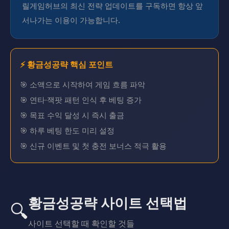
릴게임허브의 최신 전략 업데이트를 구독하면 항상 앞
서나가는 이용이 가능합니다.
⚡ 황금성공략 핵심 포인트
🎯 소액으로 시작하여 게임 흐름 파악
🎯 연타·잭팟 패턴 인식 후 베팅 증가
🎯 목표 수익 달성 시 즉시 출금
🎯 하루 베팅 한도 미리 설정
🎯 신규 이벤트 및 첫 충전 보너스 적극 활용
황금성공략 사이트 선택법
🔍
사이트 선택할 때 확인할 것들