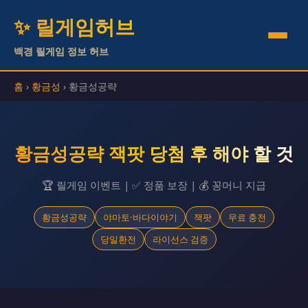
✨ 릴게임허브
백경 릴게임 정보 허브
홈
›
황금성
› 황금성공략
황금성공략 잭팟 당첨 후 해야 할 것
🏆 릴게임 이벤트 | ✅ 정품 보장 | 💰 꽁머니 지급
황금성공략
야마토·바다이야기
잭팟
무료 충전
당일환전
라이선스 검증