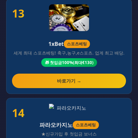
13
1xBet
스포츠베팅
세계 최대 스포츠베팅! 축구,농구,e스포츠. 업계 최고 배당.
🎁 첫입금100%(최대€130)
바로가기 →
14
파라오카지노
스포츠베팅
★신규가입 후 첫입금 보너스