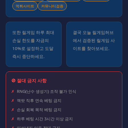
먹튀사이트
커뮤니티검증
또한 릴게임 하루 최대
결국 오늘 릴게임허브
손실 한도를 자금의
에서 검증된 릴게임 사
10%로 설정하고 도달
이트를 찾아보세요.
즉시 중단하세요.
🚫 절대 금지 사항
✗
RNG(난수 생성기) 조작 불가 인식
✗
잭팟 직후 연속 베팅 금지
✗
손실 회복 목적 베팅 금지
✗
하루 베팅 시간 3시간 이상 금지
✗
미성년자 이용 절대 금지