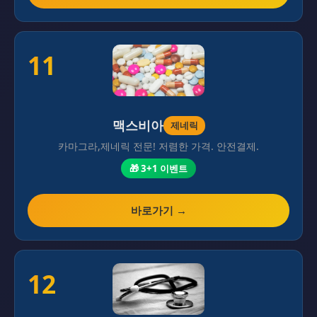
11
맥스비아
제네릭
카마그라,제네릭 전문! 저렴한 가격. 안전결제.
🎁 3+1 이벤트
바로가기 →
12