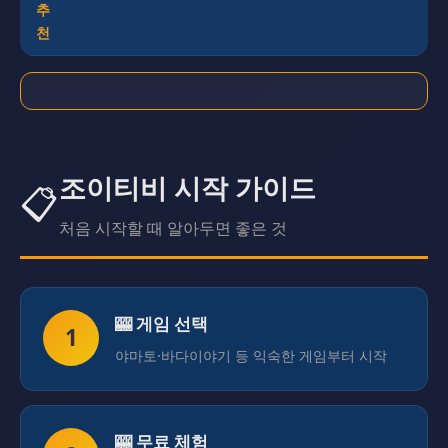
추
천
조이티비 시작 가이드
📋
처음 시작할 때 알아두면 좋은 것
🎰 게임 선택
1
야마토·바다이야기 등 익숙한 게임부터 시작
🎰 무료 체험