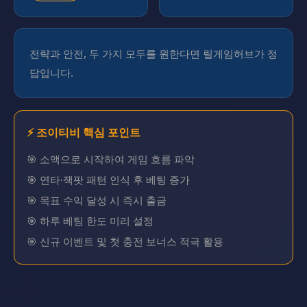
전략과 안전, 두 가지 모두를 원한다면 릴게임허브가 정
답입니다.
⚡ 조이티비 핵심 포인트
🎯 소액으로 시작하여 게임 흐름 파악
🎯 연타·잭팟 패턴 인식 후 베팅 증가
🎯 목표 수익 달성 시 즉시 출금
🎯 하루 베팅 한도 미리 설정
🎯 신규 이벤트 및 첫 충전 보너스 적극 활용