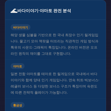
🌊
바다이야기·야마토 완전 분석
바다이야기
해양 생물 심볼을 기반으로 한 국내 최장수 인기 릴게임입
니다. 물고기 모아 잭팟을 터뜨리는 직관적인 게임 방식과
특유의 사운드·그래픽이 특징입니다. 온라인 버전은 오프
라인 원작의 재미를 그대로 구현합니다.
야마토
일본 전함 야마토를 테마로 한 릴게임으로 국내에서 바다
이야기와 함께 양대 인기 게임입니다. 연속 히트·빅보너스·
레귤러 보너스 등 다양한 보너스 구조가 특징이며 숙련도
에 따른 전략적 플레이가 가능합니다.
황금성