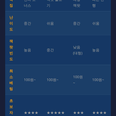
징
너스
기
잭팟
행
난
이
중간
쉬움
중간
쉬움
도
잭
팟
낮음
높음
중간
높음
빈
(대형)
도
최
소
100원
100원~
100원~
100원~
베
~
팅
초
보
자
★★★★
★★★★★
★★★
★★★★