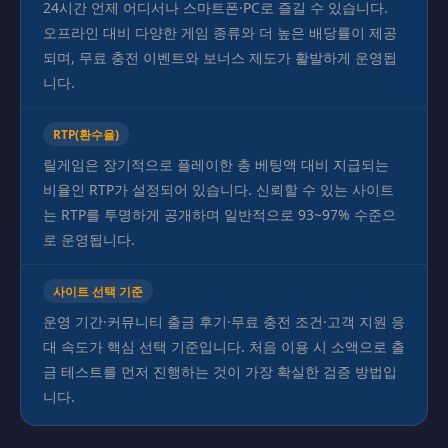
24시간 언제 어디서나 스마트폰·PC로 즐길 수 있습니다.
오프라인 대비 다양한 게임 종류와 더 높은 배당률이 제공
되며, 무료 충전 이벤트와 보너스 제도가 활발하게 운영됩
니다.
RTP(환수율)
릴게임은 장기적으로 플레이한 총 베팅액 대비 지급되는
비율인 RTP가 설정되어 있습니다. 신뢰할 수 있는 사이트
는 RTP를 투명하게 공개하며 일반적으로 93~97% 수준으
로 운영됩니다.
사이트 선택 기준
운영 기간·커뮤니티 출금 후기·무료 충전 조건·고객 지원 응
대 속도가 핵심 선택 기준입니다. 처음 이용 시 소액으로 출
금 테스트를 먼저 진행하는 것이 가장 확실한 검증 방법입
니다.