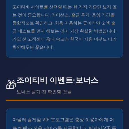
조이티비 사이트를 선택할 때는 한 가지 기준만 보지 않
는 것이 중요합니다. 라이선스, 출금 후기, 운영 기간을
종합적으로 확인하고, 처음 이용하는 곳이라면 소액 출
금 테스트를 먼저 해보는 것이 가장 확실한 방법입니다.
가입 전 고객센터 응대 속도와 한국어 지원 여부도 미리
확인해두면 좋습니다.
조이티비 이벤트·보너스
🎁
보너스 받기 전 확인할 것들
아울러 릴게임 VIP 프로그램은 충성 이용자에게 더
큰 혜택과 전용 서비스를 제공합니다. 릴게임 VIP 등