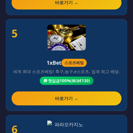
바로가기 →
5
1xBet
스포츠베팅
세계 최대 스포츠베팅! 축구,농구,e스포츠. 업계 최고 배당.
🎁 첫입금100%(최대€130)
바로가기 →
6