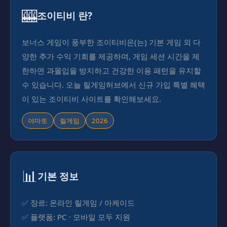
🎰
조이티비 란?
보너스 게임이 풍부한 조이티비은(는) 기본 게임 외 다
양한 추가 수익 기회를 제공하며, 게임 세션 시간을 제
한하면 과몰입을 방지하고 건강한 이용 패턴을 유지할
수 있습니다. 오늘 릴게임허브에서 신규 가입 특별 혜택
이 있는 조이티비 사이트를 확인해보세요.
야마토
릴게임
2026
📊
기본 정보
✅ 장르: 온라인 릴게임 / 아케이드
✅ 플랫폼: PC · 모바일 모두 지원