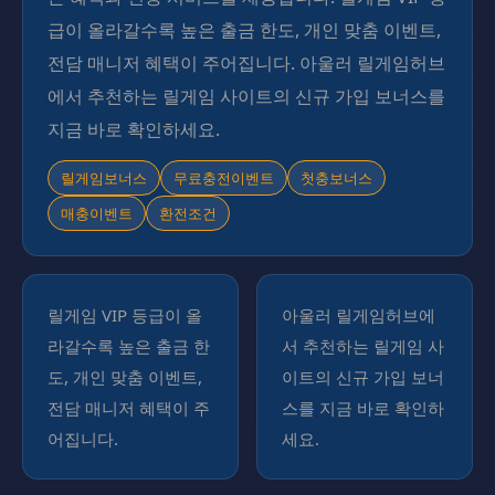
급이 올라갈수록 높은 출금 한도, 개인 맞춤 이벤트,
전담 매니저 혜택이 주어집니다. 아울러 릴게임허브
에서 추천하는 릴게임 사이트의 신규 가입 보너스를
지금 바로 확인하세요.
릴게임보너스
무료충전이벤트
첫충보너스
매충이벤트
환전조건
릴게임 VIP 등급이 올
아울러 릴게임허브에
라갈수록 높은 출금 한
서 추천하는 릴게임 사
도, 개인 맞춤 이벤트,
이트의 신규 가입 보너
전담 매니저 혜택이 주
스를 지금 바로 확인하
어집니다.
세요.