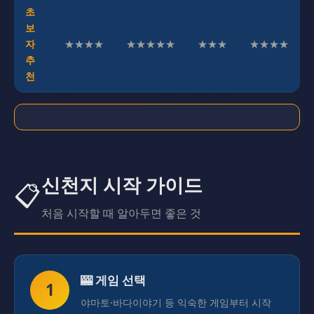
초
보
자
★★★★
★★★★★
★★★
★★★★
추
천
신천지 시작 가이드
📋
처음 시작할 때 알아두면 좋은 것
🎰 게임 선택
1
야마토·바다이야기 등 익숙한 게임부터 시작