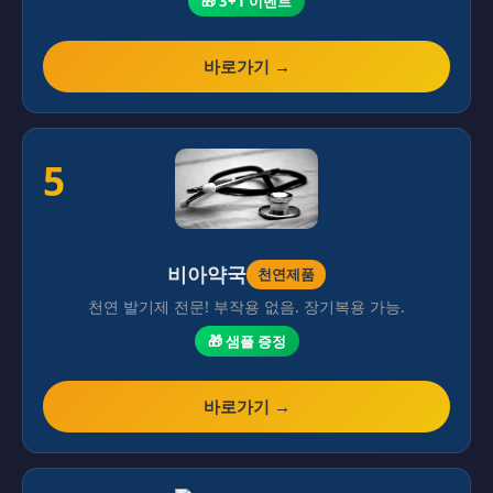
🎁 3+1 이벤트
바로가기 →
5
비아약국
천연제품
천연 발기제 전문! 부작용 없음. 장기복용 가능.
🎁 샘플 증정
바로가기 →