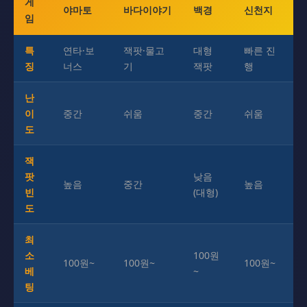
게
야마토
바다이야기
백경
신천지
임
특
연타·보
잭팟·물고
대형
빠른 진
징
너스
기
잭팟
행
난
이
중간
쉬움
중간
쉬움
도
잭
팟
낮음
높음
중간
높음
빈
(대형)
도
최
소
100원
100원~
100원~
100원~
베
~
팅