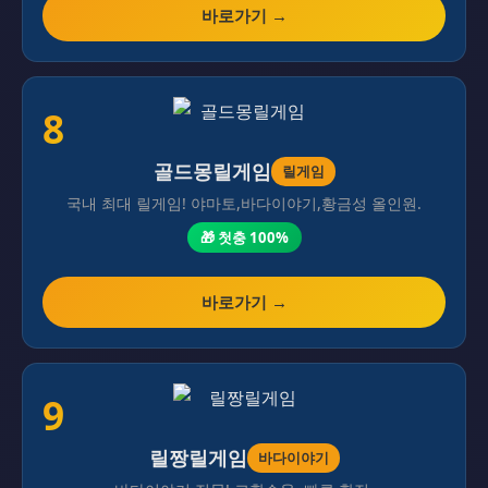
바로가기 →
8
골드몽릴게임
릴게임
국내 최대 릴게임! 야마토,바다이야기,황금성 올인원.
🎁 첫충 100%
바로가기 →
9
릴짱릴게임
바다이야기