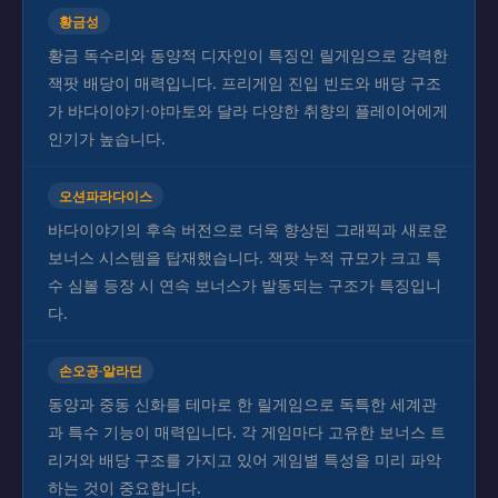
황금성
황금 독수리와 동양적 디자인이 특징인 릴게임으로 강력한
잭팟 배당이 매력입니다. 프리게임 진입 빈도와 배당 구조
가 바다이야기·야마토와 달라 다양한 취향의 플레이어에게
인기가 높습니다.
오션파라다이스
바다이야기의 후속 버전으로 더욱 향상된 그래픽과 새로운
보너스 시스템을 탑재했습니다. 잭팟 누적 규모가 크고 특
수 심볼 등장 시 연속 보너스가 발동되는 구조가 특징입니
다.
손오공·알라딘
동양과 중동 신화를 테마로 한 릴게임으로 독특한 세계관
과 특수 기능이 매력입니다. 각 게임마다 고유한 보너스 트
리거와 배당 구조를 가지고 있어 게임별 특성을 미리 파악
하는 것이 중요합니다.