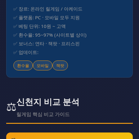
✅ 장르: 온라인 릴게임 / 아케이드
✅ 플랫폼: PC · 모바일 모두 지원
✅ 베팅 단위: 10원 ~ 고액
✅ 환수율: 95~97% (사이트별 상이)
✅ 보너스: 연타 · 잭팟 · 프리스핀
✅ 업데이트:
환수율
모바일
잭팟
신천지 비교 분석
⚖️
릴게임 핵심 비교 가이드