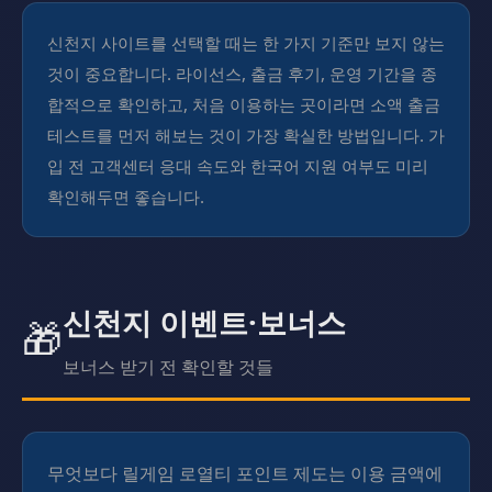
신천지 사이트를 선택할 때는 한 가지 기준만 보지 않는
것이 중요합니다. 라이선스, 출금 후기, 운영 기간을 종
합적으로 확인하고, 처음 이용하는 곳이라면 소액 출금
테스트를 먼저 해보는 것이 가장 확실한 방법입니다. 가
입 전 고객센터 응대 속도와 한국어 지원 여부도 미리
확인해두면 좋습니다.
신천지 이벤트·보너스
🎁
보너스 받기 전 확인할 것들
무엇보다 릴게임 로열티 포인트 제도는 이용 금액에