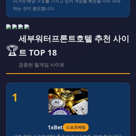
리거와 배당 구조를 가지고 있어 게임별 특성을 미리 파악
하는 것이 중요합니다.
세부워터프론트호텔 추천 사이
🏆
트 TOP 18
검증된 릴게임 사이트
1
1xBet
스포츠베팅