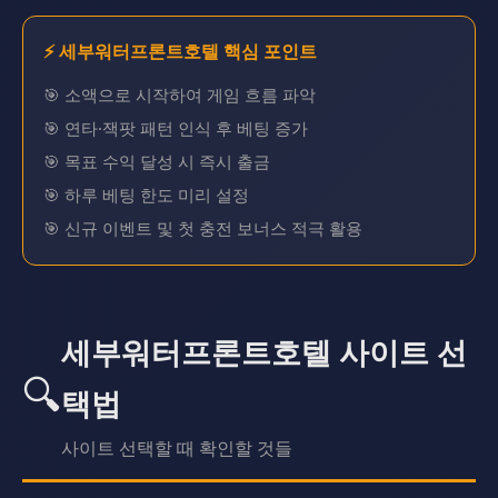
⚡ 세부워터프론트호텔 핵심 포인트
🎯 소액으로 시작하여 게임 흐름 파악
🎯 연타·잭팟 패턴 인식 후 베팅 증가
🎯 목표 수익 달성 시 즉시 출금
🎯 하루 베팅 한도 미리 설정
🎯 신규 이벤트 및 첫 충전 보너스 적극 활용
세부워터프론트호텔 사이트 선
🔍
택법
사이트 선택할 때 확인할 것들