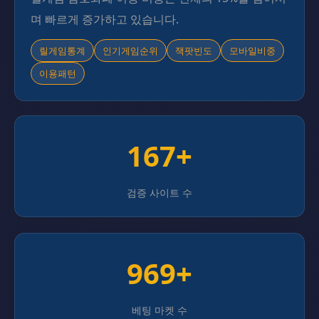
며 빠르게 증가하고 있습니다.
릴게임통계
인기게임순위
잭팟빈도
모바일비중
이용패턴
167+
검증 사이트 수
969+
베팅 마켓 수