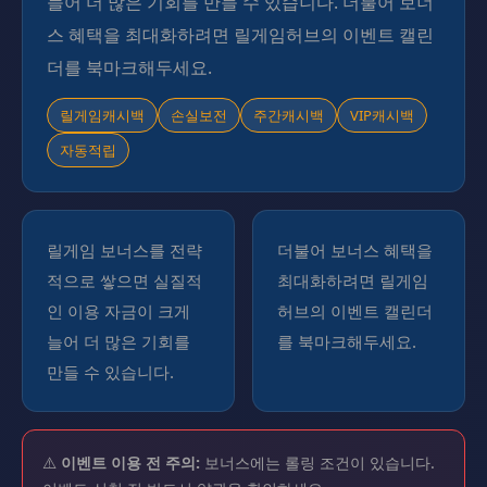
늘어 더 많은 기회를 만들 수 있습니다. 더불어 보너
스 혜택을 최대화하려면 릴게임허브의 이벤트 캘린
더를 북마크해두세요.
릴게임캐시백
손실보전
주간캐시백
VIP캐시백
자동적립
릴게임 보너스를 전략
더불어 보너스 혜택을
적으로 쌓으면 실질적
최대화하려면 릴게임
인 이용 자금이 크게
허브의 이벤트 캘린더
늘어 더 많은 기회를
를 북마크해두세요.
만들 수 있습니다.
⚠️
이벤트 이용 전 주의:
보너스에는 롤링 조건이 있습니다.