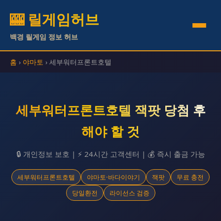
🎰 릴게임허브
백경 릴게임 정보 허브
홈
›
야마토
› 세부워터프론트호텔
세부워터프론트호텔 잭팟 당첨 후
해야 할 것
🔒 개인정보 보호 | ⚡ 24시간 고객센터 | 💰 즉시 출금 가능
세부워터프론트호텔
야마토·바다이야기
잭팟
무료 충전
당일환전
라이선스 검증