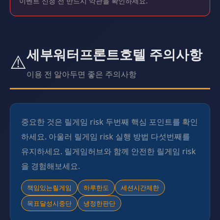
이벤트 신청 전 반드시 약관을 확인하세요.
세부워터프론트호텔 주의사항
⚠️
이용 전 알아두면 좋은 주의사항
중요한 것은 릴게임 risk 두번째 핵심 포인트를 확인
하세요. 아울러 릴게임 risk 실행 방법 다섯번째를
유지하세요. 릴게임허브와 함께 안전한 릴게임 risk
을 경험해보세요.
책임있는릴게임
하루한도
세션시간제한
목표달성시중단
냉정한판단