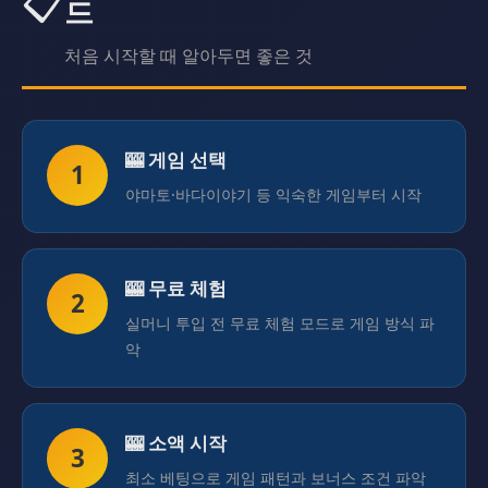
📋
드
처음 시작할 때 알아두면 좋은 것
🎰 게임 선택
1
야마토·바다이야기 등 익숙한 게임부터 시작
🎰 무료 체험
2
실머니 투입 전 무료 체험 모드로 게임 방식 파
악
🎰 소액 시작
3
최소 베팅으로 게임 패턴과 보너스 조건 파악