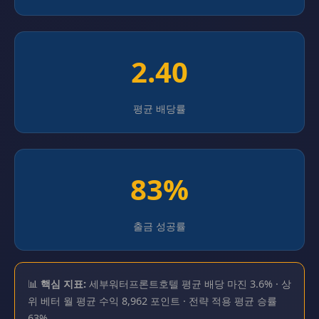
2.40
평균 배당률
83%
출금 성공률
📊
핵심 지표:
세부워터프론트호텔 평균 배당 마진 3.6% · 상
위 베터 월 평균 수익 8,962 포인트 · 전략 적용 평균 승률
63%