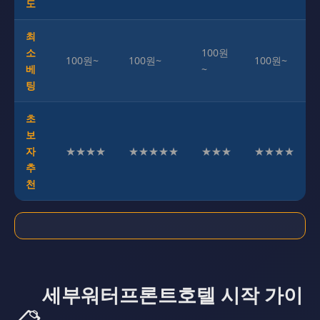
도
최
소
100원
100원~
100원~
100원~
베
~
팅
초
보
자
★★★★
★★★★★
★★★
★★★★
추
천
세부워터프론트호텔 시작 가이