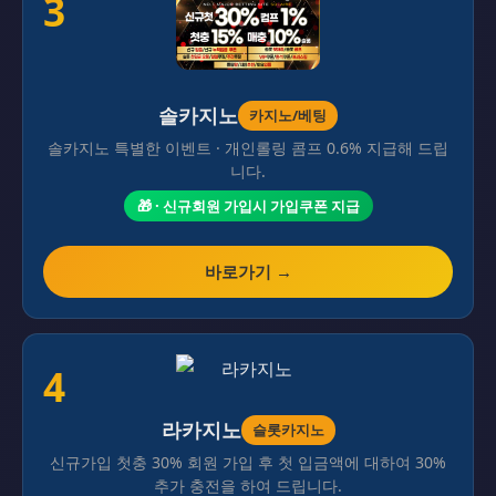
3
솔카지노
카지노/베팅
솔카지노 특별한 이벤트 · 개인롤링 콤프 0.6% 지급해 드립
니다.
🎁 · 신규회원 가입시 가입쿠폰 지급
바로가기 →
4
라카지노
슬롯카지노
신규가입 첫충 30% 회원 가입 후 첫 입금액에 대하여 30%
추가 충전을 하여 드립니다.