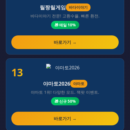
릴짱릴게임
바다이야기
바다이야기 전문! 고환수율. 빠른 환전.
🎁 매일 10%
바로가기 →
13
야마토2026
야마토
야마토 1위! 다양한 모드. 잭팟 이벤트.
🎁 신규 50%
바로가기 →