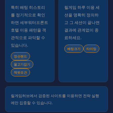
특히 배팅 히스토리
릴게임 하루 이용 세
를 정기적으로 확인
션을 명확히 정의하
하면 세부워터프론트
고 그 세션이 끝나면
호텔 이용 패턴을 객
결과에 관계없이 종
관적으로 파악할 수
료하세요.
있습니다.
베팅크기
타이밍
정선랜드
물고기잡기
잭팟조건
릴게임허브에서 검증된 사이트를 이용하면 전략 실행
에만 집중할 수 있습니다.