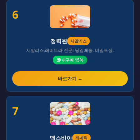
6
정력원
시알리스
시알리스,레비트라 전문! 당일배송. 비밀포장.
🎁 재구매 15%
바로가기 →
7
맥스비아
제네릭