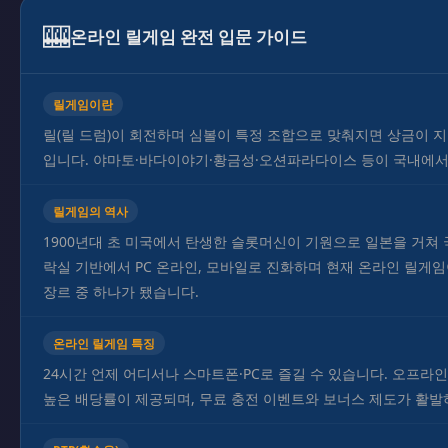
🎰
온라인 릴게임 완전 입문 가이드
릴게임이란
릴(릴 드럼)이 회전하며 심볼이 특정 조합으로 맞춰지면 상금이 
입니다. 야마토·바다이야기·황금성·오션파라다이스 등이 국내에서
릴게임의 역사
1900년대 초 미국에서 탄생한 슬롯머신이 기원으로 일본을 거쳐 
락실 기반에서 PC 온라인, 모바일로 진화하며 현재 온라인 릴게임
장르 중 하나가 됐습니다.
온라인 릴게임 특징
24시간 언제 어디서나 스마트폰·PC로 즐길 수 있습니다. 오프라인
높은 배당률이 제공되며, 무료 충전 이벤트와 보너스 제도가 활발