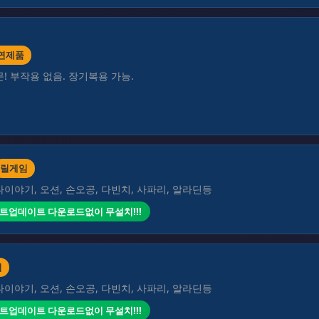
연제품
! 부작용 없음. 장기복용 가능.
릴게임
이야기, 오션, 손오공, 다빈치, 사파리, 알라딘등
사이트업데이트 다운로드없이 무설치!!!
임
이야기, 오션, 손오공, 다빈치, 사파리, 알라딘등
사이트업데이트 다운로드없이 무설치!!!