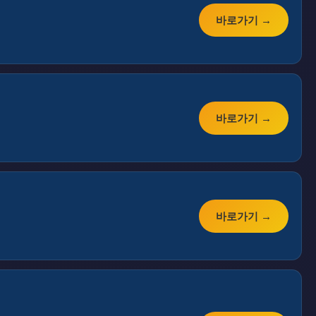
바로가기 →
바로가기 →
바로가기 →