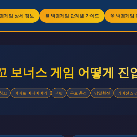
백경게임 상세 정보
📔 백경게임 단계별 가이드
🎯 백경게임
꼬 보너스 게임 어떻게 진
칭꼬
야마토·바다이야기
잭팟
무료 충전
당일환전
라이선스 