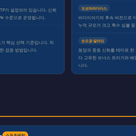
오션파라다이스
TP가 설정되어 있습니다. 신뢰
7% 수준으로 운영됩니다.
바다이야기의 후속 버전으로 더
누적 규모가 크고 특수 심볼 
손오공·알라딘
도가 핵심 선택 기준입니다. 처
한 검증 방법입니다.
동양과 중동 신화를 테마로 한
다 고유한 보너스 트리거와 배
니다.
노
스포츠베팅