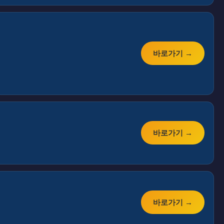
바로가기 →
바로가기 →
바로가기 →