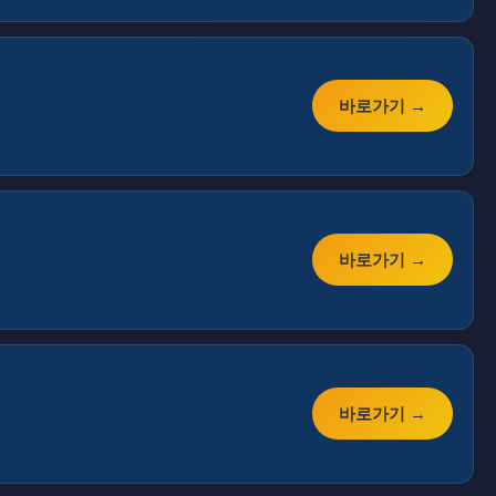
바로가기 →
바로가기 →
바로가기 →