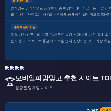
RTP(환수율)
릴게임은 장기적으로 플레이한 총 베팅액 대비 지급되는 비율인 R
할 수 있는 사이트는 RTP를 투명하게 공개하며 일반적으로 93~9
사이트 선택 기준
운영 기간·커뮤니티 출금 후기·무료 충전 조건·고객 지원 응대 속
음 이용 시 소액으로 출금 테스트를 먼저 진행하는 것이 가장 확실
모바일피망맞고 추천 사이트 TOP
🏆
검증된 릴게임 사이트
릴천지
릴게