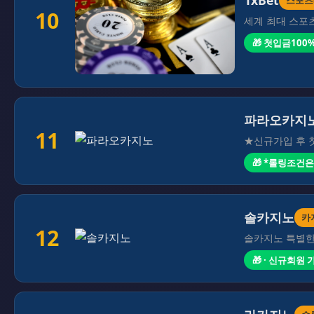
10
세계 최대 스포츠
🎁 첫입금100%
파라오카지
11
★신규가입 후 
🎁 *롤링조건은
솔카지노
카
12
솔카지노 특별한 
🎁 · 신규회원