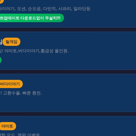
이야기, 오션, 손오공, 다빈치, 사파리, 알라딘등
사이트업데이트 다운로드없이 무설치!!!
임
릴게임
임! 야마토,바다이야기,황금성 올인원.
바다이야기
 고환수율. 빠른 환전.
야마토
양한 모드. 잭팟 이벤트.