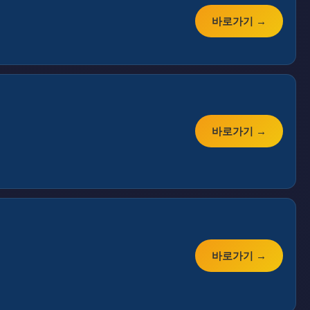
바로가기 →
바로가기 →
바로가기 →