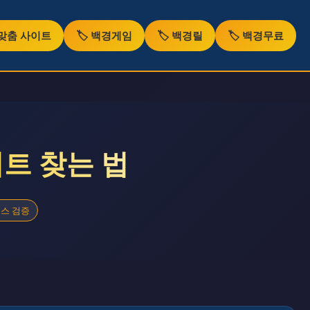
 맞춤 사이트
🏷️ 백경게임
🏷️ 백경릴
🏷️ 백경무료
트 찾는 법
스 검증