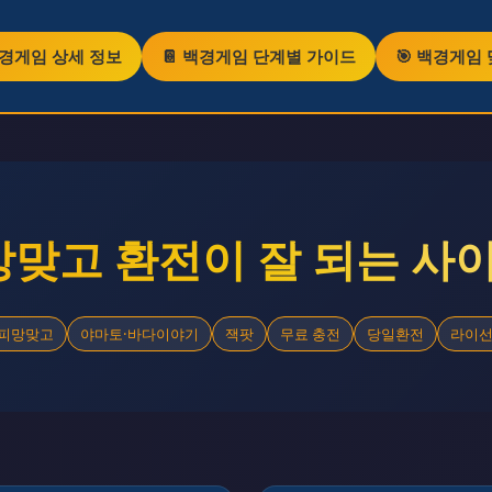
백경게임 상세 정보
📔 백경게임 단계별 가이드
🎯 백경게임
맞고 환전이 잘 되는 사이
피망맞고
야마토·바다이야기
잭팟
무료 충전
당일환전
라이선