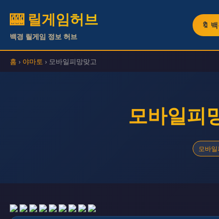
🎰 릴게임허브
🔖 
백경 릴게임 정보 허브
홈
›
야마토
› 모바일피망맞고
모바일피망
모바일