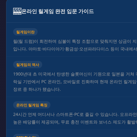
🎰
온라인 릴게임 완전 입문 가이드
릴게임이란
릴(릴 드럼)이 회전하며 심볼이 특정 조합으로 맞춰지면 상금이 
입니다. 야마토·바다이야기·황금성·오션파라다이스 등이 국내에서
릴게임의 역사
1900년대 초 미국에서 탄생한 슬롯머신이 기원으로 일본을 거쳐 
락실 기반에서 PC 온라인, 모바일로 진화하며 현재 온라인 릴게임
장르 중 하나가 됐습니다.
온라인 릴게임 특징
24시간 언제 어디서나 스마트폰·PC로 즐길 수 있습니다. 오프라인
높은 배당률이 제공되며, 무료 충전 이벤트와 보너스 제도가 활발