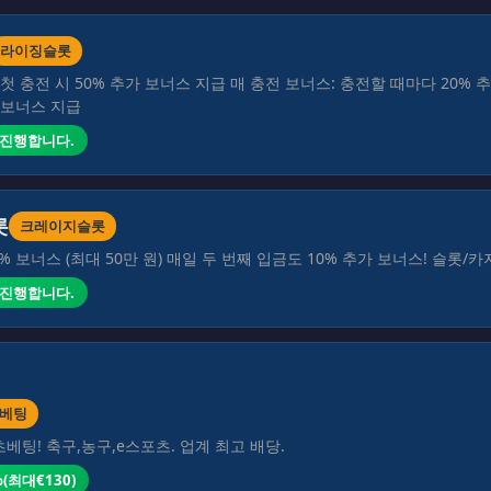
라이징슬롯
 첫 충전 시 50% 추가 보너스 지급 매 충전 보너스: 충전할 때마다 20%
가 보너스 지급
 진행합니다.
롯
크레이지슬롯
5% 보너스 (최대 50만 원) 매일 두 번째 입금도 10% 추가 보너스! 슬롯
 진행합니다.
베팅
베팅! 축구,농구,e스포츠. 업계 최고 배당.
(최대€130)