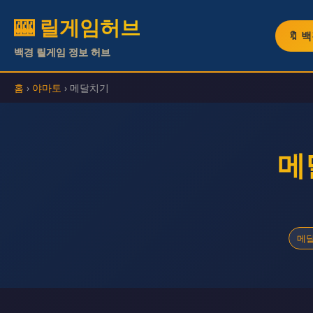
🎰 릴게임허브
🔖 
백경 릴게임 정보 허브
홈
›
야마토
› 메달치기
메
메