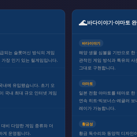
🌊
바다이야기·야마토 완
바다이야기
지급되는 슬롯머신 방식의 게임
해양 생물 심볼을 기반으로 한
 가장 인기 있는 릴게임입니다.
관적인 게임 방식과 특유의 사
그대로 구현합니다.
야마토
국내에 유입됐습니다. 초기 오
이 국내 최대 규모 인터넷 게임
일본 전함 야마토를 테마로 한
연속 히트·빅보너스·레귤러 보
레이가 가능합니다.
황금성
 대비 다양한 게임 종류와 더
하게 운영됩니다.
황금 독수리와 동양적 디자인이