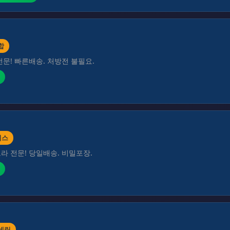
합
문! 빠른배송. 처방전 불필요.
리스
라 전문! 당일배송. 비밀포장.
네릭