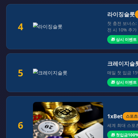
라이징슬롯
4
첫 충전 보너스:
전 시 10% 추
🎁 상시 이벤트
크레이지슬
5
매일 첫 입금 1
🎁 상시 이벤트
1xBet
스포츠
6
세계 최대 스포츠
🎁 첫입금100%