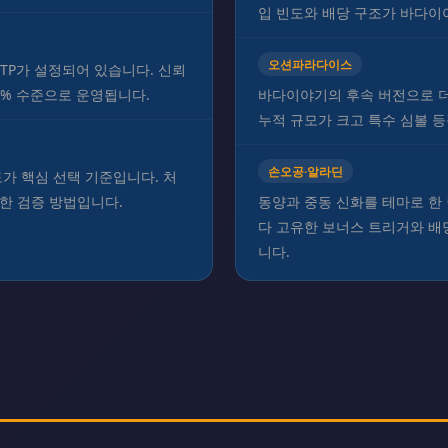
입 빈도와 배당 구조가 바다이
오션파라다이스
TP가 설정되어 있습니다. 신뢰
7% 수준으로 운영됩니다.
바다이야기의 후속 버전으로 더
누적 규모가 크고 특수 심볼 
손오공·알라딘
도가 핵심 선택 기준입니다. 처
한 검증 방법입니다.
동양과 중동 신화를 테마로 한
다 고유한 보너스 트리거와 배
니다.