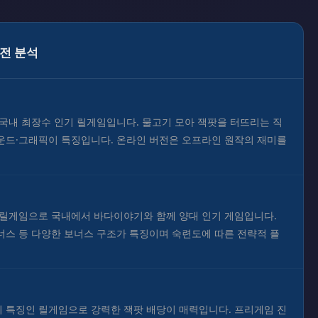
전 분석
 국내 최장수 인기 릴게임입니다. 물고기 모아 잭팟을 터뜨리는 직
운드·그래픽이 특징입니다. 온라인 버전은 오프라인 원작의 재미를
 릴게임으로 국내에서 바다이야기와 함께 양대 인기 게임입니다.
너스 등 다양한 보너스 구조가 특징이며 숙련도에 따른 전략적 플
 특징인 릴게임으로 강력한 잭팟 배당이 매력입니다. 프리게임 진