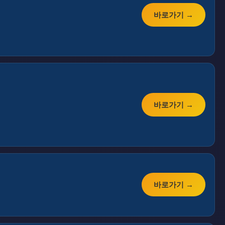
바로가기 →
바로가기 →
바로가기 →