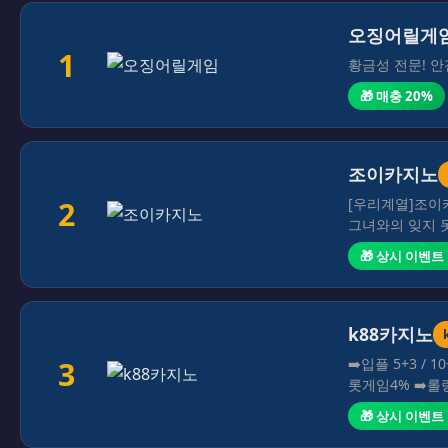
오징어릴게
1
황금성 전문! 안
🎁 매충 20%
조이카지노
2
[우리계열]조이카지노
그녀와의 잊지 
🎁 상시 이벤트
k88카지노
3
➡️입플 5+3 / 
롯게임4% ➡️롤링
🎁 상시 이벤트