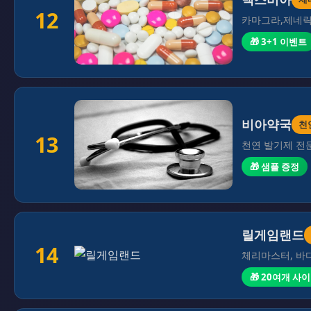
12
카마그라,제네릭 
🎁 3+1 이벤트
비아약국
천
13
천연 발기제 전문
🎁 샘플 증정
릴게임랜드
14
체리마스터, 바다
🎁 20여개 