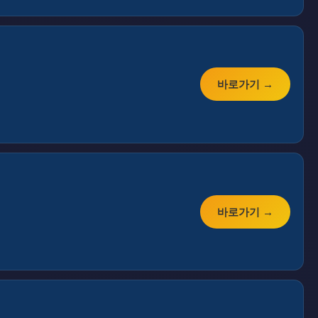
바로가기 →
바로가기 →