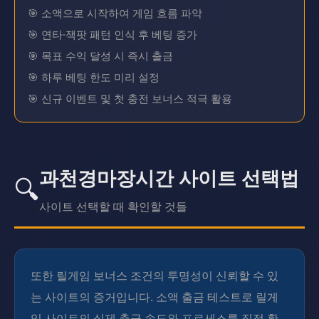
🎯 소액으로 시작하여 게임 흐름 파악
🎯 연타·잭팟 패턴 인식 후 베팅 증가
🎯 목표 수익 달성 시 즉시 출금
🎯 하루 베팅 한도 미리 설정
🎯 신규 이벤트 및 첫 충전 보너스 적극 활용
과천경마장시간 사이트 선택법
🔍
사이트 선택할 때 확인할 것들
또한 릴게임 보너스 조건의 투명성이 신뢰할 수 있
는 사이트의 증거입니다. 소액 출금 테스트로 릴게
임 사이트의 실제 출금 속도와 프로세스를 직접 확