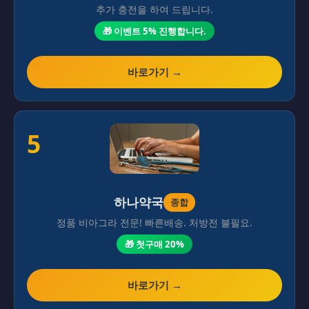
추가 충전을 하여 드립니다.
🎁 이벤트 5% 진행합니다.
바로가기 →
5
하나약국
종합
정품 비아그라 전문! 빠른배송. 처방전 불필요.
🎁 첫구매 20%
바로가기 →