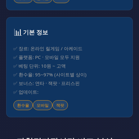
📊
기본 정보
✅ 장르: 온라인 릴게임 / 아케이드
✅ 플랫폼: PC · 모바일 모두 지원
✅ 베팅 단위: 10원 ~ 고액
✅ 환수율: 95~97% (사이트별 상이)
✅ 보너스: 연타 · 잭팟 · 프리스핀
✅ 업데이트:
환수율
모바일
잭팟