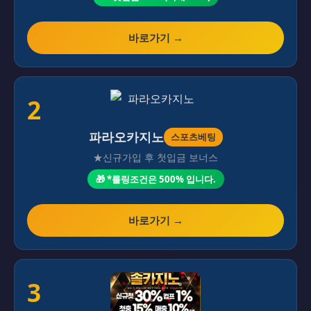
바로가기 →
2
파라오카지노
스포츠베팅
★신규가입 후 첫입금 보너스
🎁 *롤링조건은 500% 입니다.
바로가기 →
3