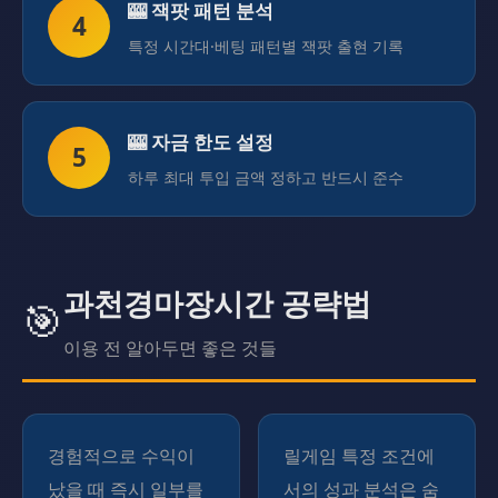
🎰 잭팟 패턴 분석
4
특정 시간대·베팅 패턴별 잭팟 출현 기록
🎰 자금 한도 설정
5
하루 최대 투입 금액 정하고 반드시 준수
과천경마장시간 공략법
🎯
이용 전 알아두면 좋은 것들
경험적으로 수익이
릴게임 특정 조건에
났을 때 즉시 일부를
서의 성과 분석은 숨