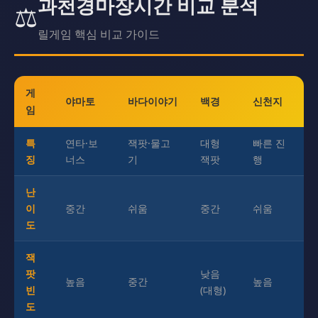
과천경마장시간 비교 분석
⚖️
릴게임 핵심 비교 가이드
게
야마토
바다이야기
백경
신천지
임
특
연타·보
잭팟·물고
대형
빠른 진
징
너스
기
잭팟
행
난
이
중간
쉬움
중간
쉬움
도
잭
팟
낮음
높음
중간
높음
빈
(대형)
도