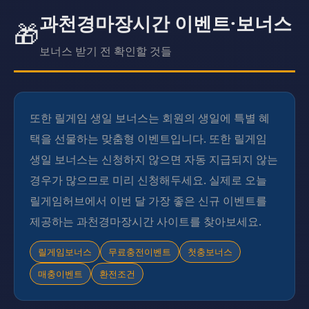
과천경마장시간 이벤트·보너스
🎁
보너스 받기 전 확인할 것들
또한 릴게임 생일 보너스는 회원의 생일에 특별 혜
택을 선물하는 맞춤형 이벤트입니다. 또한 릴게임
생일 보너스는 신청하지 않으면 자동 지급되지 않는
경우가 많으므로 미리 신청해두세요. 실제로 오늘
릴게임허브에서 이번 달 가장 좋은 신규 이벤트를
제공하는 과천경마장시간 사이트를 찾아보세요.
릴게임보너스
무료충전이벤트
첫충보너스
매충이벤트
환전조건