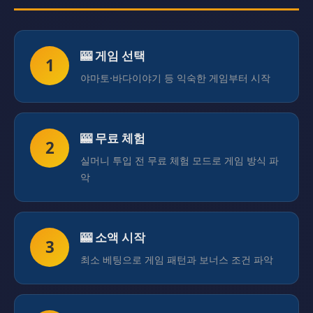
🎰 게임 선택
1
야마토·바다이야기 등 익숙한 게임부터 시작
🎰 무료 체험
2
실머니 투입 전 무료 체험 모드로 게임 방식 파
악
🎰 소액 시작
3
최소 베팅으로 게임 패턴과 보너스 조건 파악