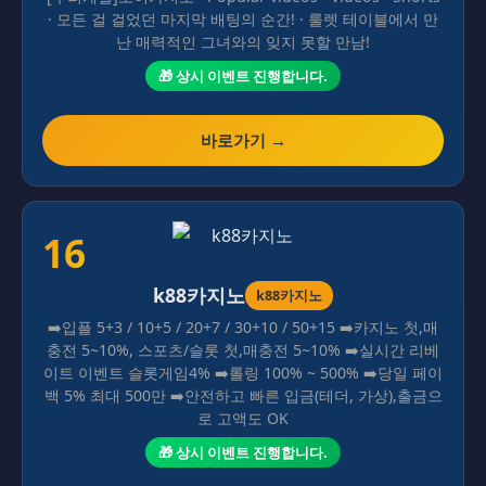
· 모든 걸 걸었던 마지막 배팅의 순간! · 룰렛 테이블에서 만
난 매력적인 그녀와의 잊지 못할 만남!
🎁 상시 이벤트 진행합니다.
바로가기 →
16
k88카지노
k88카지노
➡️입플 5+3 / 10+5 / 20+7 / 30+10 / 50+15 ➡️카지노 첫,매
충전 5~10%, 스포츠/슬롯 첫,매충전 5~10% ➡️실시간 리베
이트 이벤트 슬롯게임4% ➡️롤링 100% ~ 500% ➡️당일 페이
백 5% 최대 500만 ➡️안전하고 빠른 입금(테더, 가상),출금으
로 고액도 OK
🎁 상시 이벤트 진행합니다.