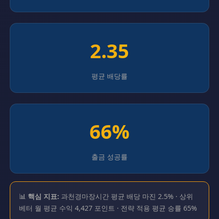
2.35
평균 배당률
66%
출금 성공률
📊
핵심 지표:
과천경마장시간 평균 배당 마진 2.5% · 상위
베터 월 평균 수익 4,427 포인트 · 전략 적용 평균 승률 65%