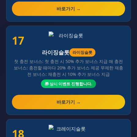
바로가기 →
17
라이징슬롯
라이징슬롯
첫 충전 보너스: 첫 충전 시 50% 추가 보너스 지급 매 충전
보너스: 충전할 때마다 20% 추가 보너스 제공 무제한 재충
전 보너스: 재충전 시 10% 추가 보너스 지급
🎁 상시 이벤트 진행합니다.
바로가기 →
18