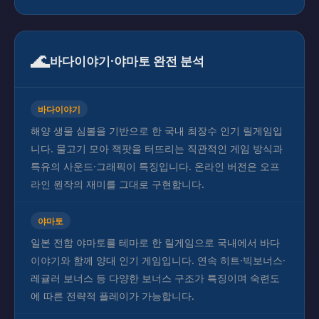
🌊
바다이야기·야마토 완전 분석
바다이야기
해양 생물 심볼을 기반으로 한 국내 최장수 인기 릴게임입
니다. 물고기 모아 잭팟을 터뜨리는 직관적인 게임 방식과
특유의 사운드·그래픽이 특징입니다. 온라인 버전은 오프
라인 원작의 재미를 그대로 구현합니다.
야마토
일본 전함 야마토를 테마로 한 릴게임으로 국내에서 바다
이야기와 함께 양대 인기 게임입니다. 연속 히트·빅보너스·
레귤러 보너스 등 다양한 보너스 구조가 특징이며 숙련도
에 따른 전략적 플레이가 가능합니다.