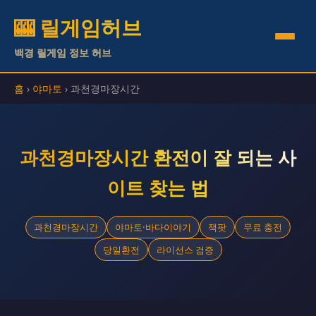
🎰 릴게임허브
백경 릴게임 정보 허브
홈
›
야마토
› 과천경마장시간
과천경마장시간 환전이 잘 되는 사
이트 찾는 법
과천경마장시간
야마토·바다이야기
잭팟
무료 충전
당일환전
라이선스 검증