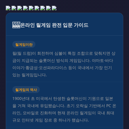
🎰
온라인 릴게임 완전 입문 가이드
릴게임이란
릴(릴 드럼)이 회전하며 심볼이 특정 조합으로 맞춰지면 상
금이 지급되는 슬롯머신 방식의 게임입니다. 야마토·바다
이야기·황금성·오션파라다이스 등이 국내에서 가장 인기
있는 릴게임입니다.
릴게임의 역사
1900년대 초 미국에서 탄생한 슬롯머신이 기원으로 일본
을 거쳐 국내에 유입됐습니다. 초기 오락실 기반에서 PC 온
라인, 모바일로 진화하며 현재 온라인 릴게임이 국내 최대
규모 인터넷 게임 장르 중 하나가 됐습니다.