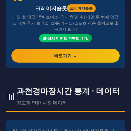
크레이지슬롯
크레이지슬롯
매일 첫 입금 15% 보너스 (최대 50만 원) 매일 두 번째 입금
도 10% 추가 보너스! 슬롯/카지노/스포츠 전용 롤링으로 출
금까지 쉽게!
🎁 상시 이벤트 진행합니다.
바로가기 →
과천경마장시간 통계 · 데이터
📊
참고할 만한 시장 데이터