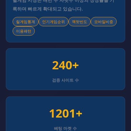
릴게임 시장은 매년 두 자릿수 이상의 성장률을 기
록하며 빠르게 확대되고 있습니다.
릴게임통계
인기게임순위
잭팟빈도
모바일비중
이용패턴
240+
검증 사이트 수
1201+
베팅 마켓 수