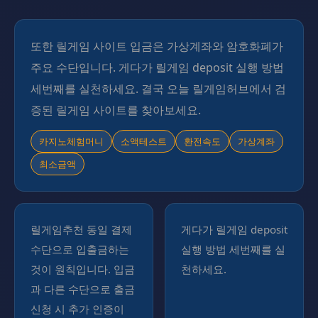
또한 릴게임 사이트 입금은 가상계좌와 암호화폐가
주요 수단입니다. 게다가 릴게임 deposit 실행 방법
세번째를 실천하세요. 결국 오늘 릴게임허브에서 검
증된 릴게임 사이트를 찾아보세요.
카지노체험머니
소액테스트
환전속도
가상계좌
최소금액
릴게임추천 동일 결제
게다가 릴게임 deposit
수단으로 입출금하는
실행 방법 세번째를 실
것이 원칙입니다. 입금
천하세요.
과 다른 수단으로 출금
신청 시 추가 인증이