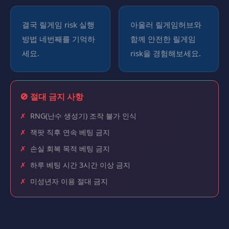
결국 릴게임 risk 실행
아울러 릴게임허브와
방법 네번째를 기억하
함께 안전한 릴게임
세요.
risk을 경험해보세요.
🚫 절대 금지 사항
✗
RNG(난수 생성기) 조작 불가 인식
✗
잭팟 직후 연속 베팅 금지
✗
손실 회복 목적 베팅 금지
✗
하루 베팅 시간 3시간 이상 금지
✗
미성년자 이용 절대 금지