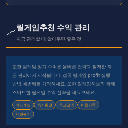
릴게임추천 수익 관리
📈
자금 관리할 때 알아두면 좋은 것
또한 릴게임 장기 수익은 올바른 전략과 철저한 자
금 관리에서 시작됩니다. 결국 릴게임 profit 실행
방법 네번째를 기억하세요. 또한 릴게임허브와 함께
스마트한 릴게임 수익 전략을 세워보세요.
카드게임
즉시환전
목표금액
이용기록
세션관리