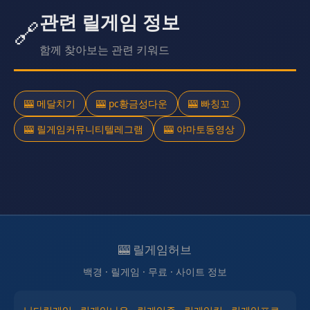
드시 확인하고 시작하세요.
관련 릴게임 정보
🔗
함께 찾아보는 관련 키워드
🎰 메달치기
🎰 pc황금성다운
🎰 빠칭꼬
🎰 릴게임커뮤니티텔레그램
🎰 야마토동영상
🎰 릴게임허브
백경 · 릴게임 · 무료 · 사이트 정보