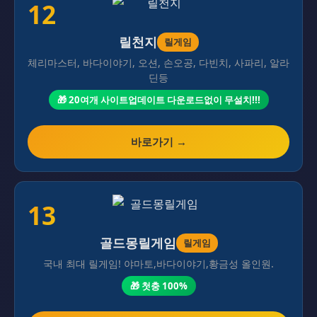
12
릴천지
릴게임
체리마스터, 바다이야기, 오션, 손오공, 다빈치, 사파리, 알라
딘등
🎁 20여개 사이트업데이트 다운로드없이 무설치!!!
바로가기 →
13
골드몽릴게임
릴게임
국내 최대 릴게임! 야마토,바다이야기,황금성 올인원.
🎁 첫충 100%