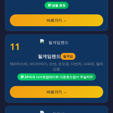
🎁 샘플 증정
바로가기 →
11
릴게임랜드
릴게임
체리마스터, 바다이야기, 오션, 손오공, 다빈치, 사파리, 알라
딘등
🎁 20여개 사이트업데이트 다운로드없이 무설치!!!
바로가기 →