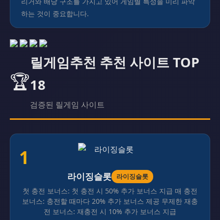
리거와 배당 구조를 가지고 있어 게임별 특성을 미리 파악
하는 것이 중요합니다.
릴게임추천 추천 사이트 TOP
🏆
18
검증된 릴게임 사이트
1
라이징슬롯
라이징슬롯
첫 충전 보너스: 첫 충전 시 50% 추가 보너스 지급 매 충전
보너스: 충전할 때마다 20% 추가 보너스 제공 무제한 재충
전 보너스: 재충전 시 10% 추가 보너스 지급