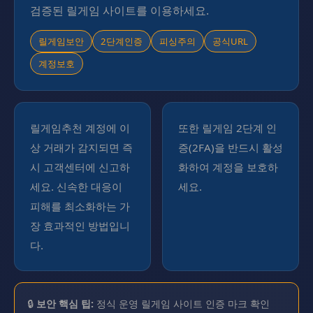
검증된 릴게임 사이트를 이용하세요.
릴게임보안
2단계인증
피싱주의
공식URL
계정보호
릴게임추천 계정에 이
또한 릴게임 2단계 인
상 거래가 감지되면 즉
증(2FA)을 반드시 활성
시 고객센터에 신고하
화하여 계정을 보호하
세요. 신속한 대응이
세요.
피해를 최소화하는 가
장 효과적인 방법입니
다.
🔒
보안 핵심 팁:
정식 운영 릴게임 사이트 인증 마크 확인