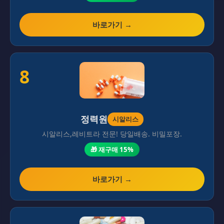
바로가기 →
8
정력원
시알리스
시알리스,레비트라 전문! 당일배송. 비밀포장.
🎁 재구매 15%
바로가기 →