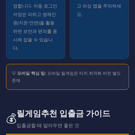
장합니다. 자동 로그인
고 피싱 앱을 주의하세
저장은 피하고 생체인
요.
증(지문·안면)을 활용
하면 보안과 편의를 동
시에 잡을 수 있습니
다.
💡
모바일 핵심 팁:
모바일 릴게임은 터치 최적화 버전 별도
존재
릴게임추천 입출금 가이드
💰
입출금할 때 알아두면 좋은 것