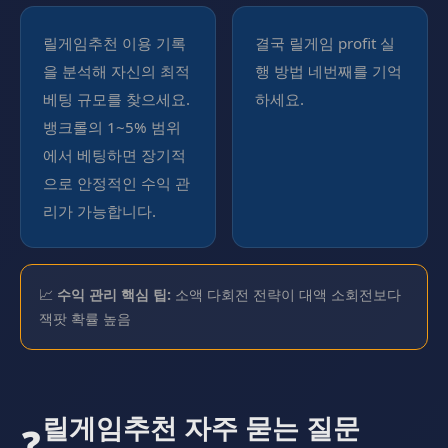
릴게임추천 이용 기록
결국 릴게임 profit 실
을 분석해 자신의 최적
행 방법 네번째를 기억
베팅 규모를 찾으세요.
하세요.
뱅크롤의 1~5% 범위
에서 베팅하면 장기적
으로 안정적인 수익 관
리가 가능합니다.
📈
수익 관리 핵심 팁:
소액 다회전 전략이 대액 소회전보다
잭팟 확률 높음
릴게임추천 자주 묻는 질문
❓