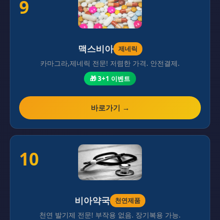
9
맥스비아
제네릭
카마그라,제네릭 전문! 저렴한 가격. 안전결제.
🎁 3+1 이벤트
바로가기 →
10
비아약국
천연제품
천연 발기제 전문! 부작용 없음. 장기복용 가능.