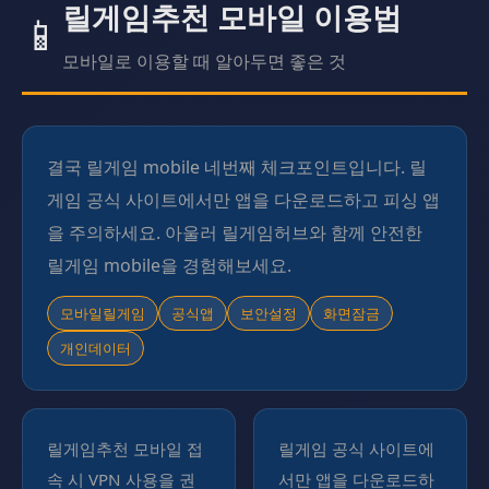
릴게임추천 모바일 이용법
📱
모바일로 이용할 때 알아두면 좋은 것
결국 릴게임 mobile 네번째 체크포인트입니다. 릴
게임 공식 사이트에서만 앱을 다운로드하고 피싱 앱
을 주의하세요. 아울러 릴게임허브와 함께 안전한
릴게임 mobile을 경험해보세요.
모바일릴게임
공식앱
보안설정
화면잠금
개인데이터
릴게임추천 모바일 접
릴게임 공식 사이트에
속 시 VPN 사용을 권
서만 앱을 다운로드하